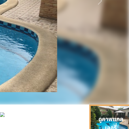
ถัดไป
ดูภาพแกล
เลอรี่