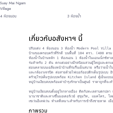
Suay Mai Ngam
Village
4
ห้องนอน
3
ห้องน้ำ
เกี่ยวกับอสังหาฯ นี้
ปรับแต่ง 4 ห้องนอน 3 ห้องน้ำ Modern Pool Vill
บ้านของครอบครัวที่รักดี บนพื้นที่ 104 ตรว. (400 ตรม
ห้องน้ำในบ้านหลัก 1 ห้องนอน 1 ห้องน้ำในแอนเน็กซ์ทางเข
ร่มสำหรับ 2 คัน ตกแต่งอย่างมีรสนิยมสวนผู้ใหญ่และตกแต่
ผ่อนคลายบนเฉลียงหน้าบ้านที่ร่มรื่นเย็นสบาย หรือว่ายน้ำในส
และกล้องวงจรปิด ต่อสายด้วยไฟเบอร์ออปติกเต็มรูปแบบ อินเท
ครัวยุโรปเต็มรูปแบบพร้อม Kitchen Island ตู้เย็นแบบ
หมู่บ้านเงียบสงบพร้อมค่าบำรุงรักษาเป็นศูนย์ ราคาถูกที่จ
หมู่บ้านเงียบสงบตั้งอยู่ใจกลางเมือง ติดกับทะเลสาบตกป
นานาชาติและทางขึ้นมอเตอร์เวย์ สุขุมวิท, แมคโคร, โล
เซเว่นอีเลฟเว่น ทำเลที่เหมาะสำหรับการเข้าถึงชายหาด เ
ภาพรวม