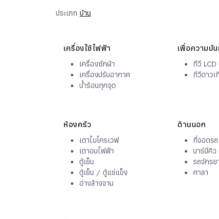
ประเภท
บ้าน
เครื่องใช้ไฟฟ้า
เพื่อความบัน
เครื่องซักผ้า
ทีวี LCD
เครื่องปรับอากาศ
ทีวีดาวเ
น้ำร้อนทุกจุด
ห้องครัว
ด้านนอก
เตาไมโครเวฟ
ที่จอดรถ
เตาอบไฟฟ้า
บาร์บีคิว
ตู้เย็น
รถจักรย
ตู้เย็น / ตู้แช่แข็ง
ศาลา
อ่างล้างจาน