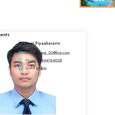
ents
Piyawat Piyaakararin
Email
kitsana_20@live.com
Phone
66844764028
LineId
LineId
pyarm