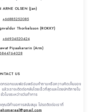
N ARNE OLSEN (Jan)
+66885252085
gnvaldur Thorkelsson (ROKKY)
+66934520424
yawat Piyaakararin (Arm)
6844764028
NTACT US
รดกรอกแบบฟอร์มพร้อมคำถามหรือความคิดเห็นของ
 แล้วเราจะติดต่อกลับโดยเร็วที่สุดและโดยปกติภายใน
ชั่วโมงระหว่างวันทำการ
คุณมีคำขอการสนับสนุน โปรดติดต่อเราที่
uehomereal@gmail.com