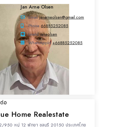
Jan Arne Olsen
Email
janarneolsen@gmail.com
Phone
66885252085
LineId
LineId
janaolsen
WhatsAppId
WhatsAppId
+66885252085
ดต่อ
lue Home Realestate
2/950 หมู่ 12 พัทยา ชลบุรี 20150 ประเทศไทย