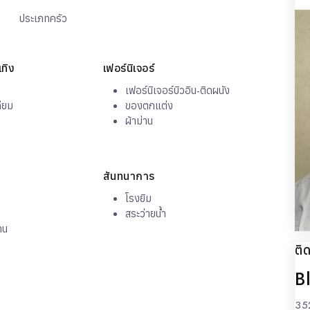
ประเภทครัว
ครัวยุโรป
เทิง
เฟอร์นิเจอร์
เฟอร์นิเจอร์บิวอิน-ติดผนัง
ทียม
ของตกแต่ง
ผ้าม่าน
สันทนาการ
โรงยิม
สระว่ายน้ำ
าน
ติ
B
35