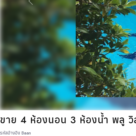
ก่อนหน้า
ขาย 4 ห้องนอน 3 ห้องน้ำ พลู วิ
รหัสอ้างอิง
Baan