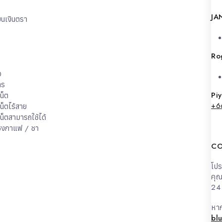
JA
ยนเงินตรา
Ro
จ
าร
Pi
น็ต
+6
เน็ตไร้สาย
เน็ตสามารถใช้ได้
ชงกาแฟ / ชา
CO
โป
คุณ
24 
หาก
bl