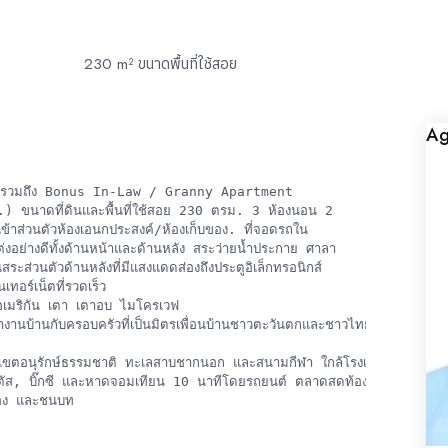
230
m² ขนาดพื้นที่ใช้สอย
Ag
a รวมถึง Bonus In-Law / Granny Apartment

.) ขนาดที่ดินและพื้นที่ใช้สอย 230 ตรม. 3 ห้องนอน 2

้าส่วนตัวห้องเอนกประสงค์/ห้องเก็บของ. ที่จอดรถใน

งอย่างดีทั้งด้านหน้าและด้านหลัง สระว่ายน้ำประกาย ศาลา 

ระส่วนตัวด้านหลังที่มีแสงแดดส่องถึงประตูอิเล็กทรอนิกส์

อร์เน็ตที่รวดเร็ว

อเมริกัน เตา เตาอบ ไมโครเวฟ

ะทำงานบ้านกับครอบครัวที่เป็นมิตรเพื่อนบ้านชาวตะวันตกและชาวไทย

ลา เขตอนุรักษ์ธรรมชาติ ทะเลสาบชากนอก และสนามกีฬา ใกล้โรงเรียน

ตัส, บิ๊กซี และหาดจอมเทียน 10 นาทีโดยรถยนต์ ตลาดสดท้องถิ่นและ

มือง และชนบท