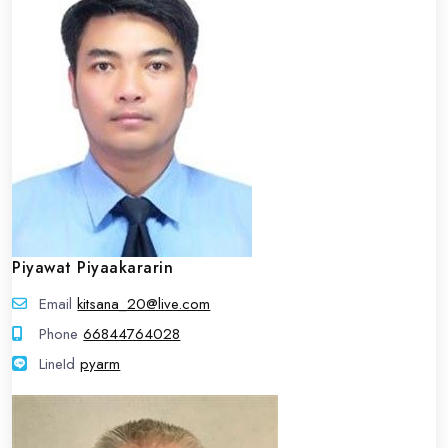
Piyawat Piyaakararin
Email
kitsana_20@live.com
Phone
66844764028
LineId
LineId
pyarm