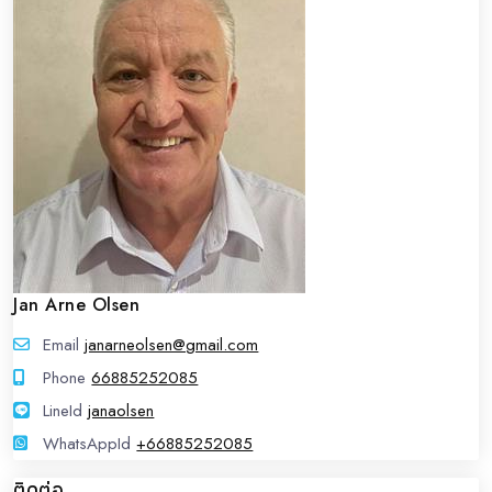
Jan Arne Olsen
Email
janarneolsen@gmail.com
Phone
66885252085
LineId
LineId
janaolsen
WhatsAppId
WhatsAppId
+66885252085
ติดต่อ