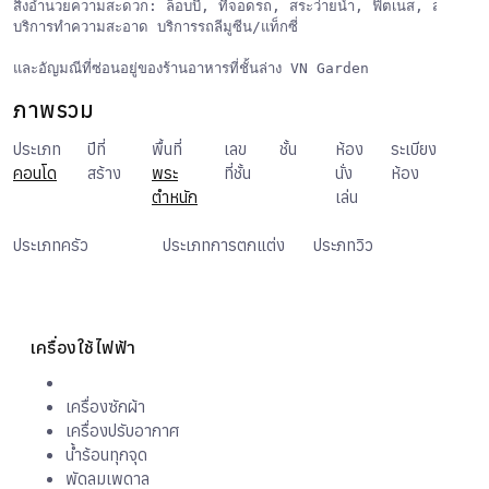
สิ่งอำนวยความสะดวก: ล็อบบี้, ที่จอดรถ, สระว่ายน้ำ, ฟิตเนส, สวนหย่อ
บริการทำความสะอาด บริการรถลีมูซีน/แท็กซี่

และอัญมณีที่ซ่อนอยู่ของร้านอาหารที่ชั้นล่าง VN Garden
ภาพรวม
ประเภท
ปีที่
พื้นที่
เลข
ชั้น
ห้อง
ระเบียง
คอนโด
สร้าง
พระ
ที่ชั้น
6
นั่ง
ห้อง
1
2012
ตำหนัก
4
เล่น
1
ประเภทครัว
ครัว
ประเภทการตกแต่ง
ประภทวิว
วิวทะเล
ยุโรป
เฟอร์นิเจอร์ครบ
บางส่วน
เครื่องใช้ไฟฟ้า
เครื่องซักผ้า
เครื่องปรับอากาศ
น้ำร้อนทุกจุด
พัดลมเพดาล