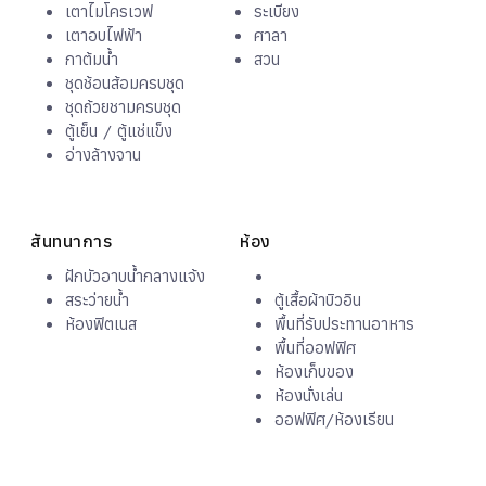
เตาไมโครเวฟ
ระเบียง
เตาอบไฟฟ้า
ศาลา
กาต้มน้ำ
สวน
ชุดช้อนส้อมครบชุด
ชุดถ้วยชามครบชุด
ตู้เย็น / ตู้แช่แข็ง
อ่างล้างจาน
สันทนาการ
ห้อง
ฝักบัวอาบน้ำกลางแจ้ง
สระว่ายน้ำ
ตู้เสื้อผ้าบิวอิน
ห้องฟิตเนส
พื้นที่รับประทานอาหาร
พื้นที่ออฟฟิศ
ห้องเก็บของ
ห้องนั่งเล่น
ออฟฟิศ/ห้องเรียน