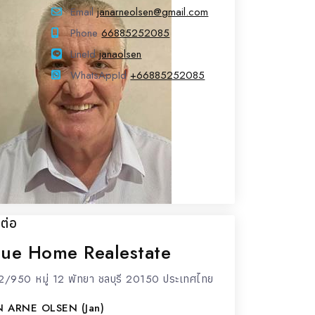
Email
janarneolsen@gmail.com
Phone
66885252085
LineId
LineId
janaolsen
WhatsAppId
WhatsAppId
+66885252085
ดต่อ
lue Home Realestate
2/950 หมู่ 12 พัทยา ชลบุรี 20150 ประเทศไทย
N ARNE OLSEN (Jan)