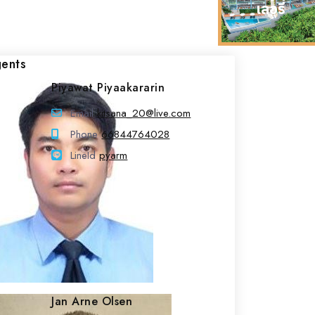
เลอรี่
ents
Piyawat Piyaakararin
Email
kitsana_20@live.com
Phone
66844764028
LineId
LineId
pyarm
Jan Arne Olsen