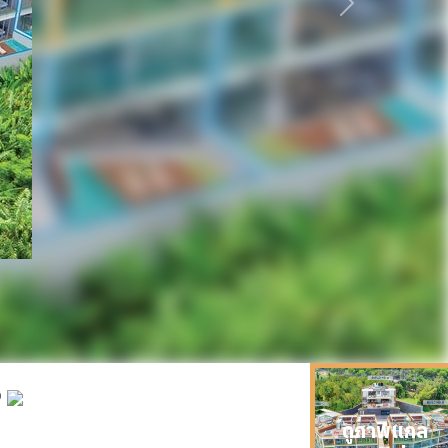
ถัดไป
0
ดูภาพแกล