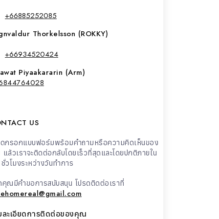
+66885252085
gnvaldur Thorkelsson (ROKKY)
+66934520424
yawat Piyaakararin (Arm)
6844764028
NTACT US
รดกรอกแบบฟอร์มพร้อมคำถามหรือความคิดเห็นของ
 แล้วเราจะติดต่อกลับโดยเร็วที่สุดและโดยปกติภายใน
ชั่วโมงระหว่างวันทำการ
คุณมีคำขอการสนับสนุน โปรดติดต่อเราที่
uehomereal@gmail.com
ยละเอียดการติดต่อของคุณ