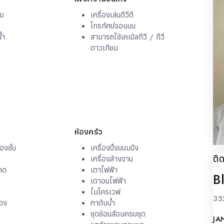
ผม
เครื่องเล่นดีวีดี
โทรทัศน์จอแบน
้ำ
สามารถใช้เคเบิลทีวี / ทีวี
ดาวเทียม
ห้องครัว
งชั้น
เครื่องปิ้งขนมปัง
ติ
เครื่องล้างจาน
าด
เตาไฟฟ้า
B
เตาอบไฟฟ้า
ไมโครเวฟ
35
รอง
กาต้มน้ำ
ชุดช้อนส้อมครบชุด
JA