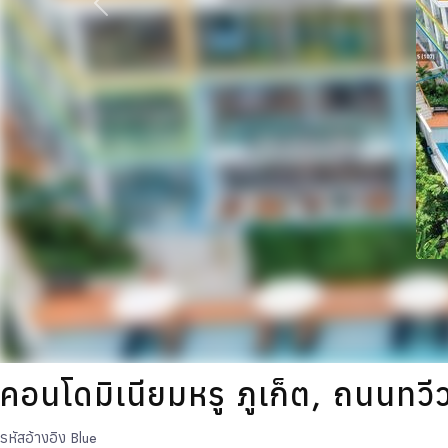
ก่อนหน้า
คอนโดมิเนียมหรู ภูเก็ต, ถนนทวี
รหัสอ้างอิง
Blue