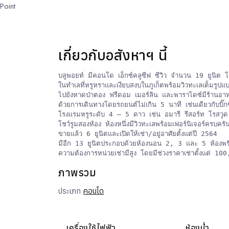
Point
เกี่ยวกับอสังหาฯ นี้
บลูพอยท์ มีคอนโด เอ็กซ์คลูซีฟ ซีวิว จำนวน 19 ยูนิต
ในทำเลที่หรูหราและเงียบสงบในภูเก็ตพร้อมวิวทะเลเต็มรูป
ไปยังหาดป่าตอง ฟรีดอม เมอร์ลิน และพาราไดซ์มีร้านอาหาร
ด้วยการเดินทางโดยรถยนต์ไม่เกิน 5 นาที เช่นเดียวกับบิ๊กซี
โรงแรมหรูระดับ 4 – 5 ดาว เช่น อมารี รีสอร์ท โรสวูด แ
โชว์รูมสองห้อง ห้องหนึ่งมีวิวทะเลพร้อมเฟอร์นิเจอร์ครบครั
ขายแล้ว 6 ยูนิตและเปิดให้เช่า/อยู่อาศัยตั้งแต่ปี 2564

มีอีก 13 ยูนิตประกอบด้วยห้องนอน 2, 3 และ 5 ห้องพร้
ความต้องการหน่วยเช่ามีสูง โดยมีช่วงราคาเช่าตั้งแต่ 
ภาพรวม
ประเภท
คอนโด
เครื่องใช้ไฟฟ้า
ห้องน้ำ