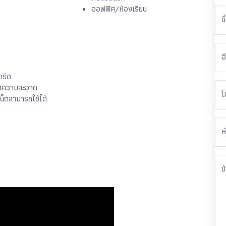
ออฟฟิศ/ห้องเรียน
ชื
อ
กรีด
ำความสะอาด
โ
เน็ตสามารถใช้ได้
ห
ข