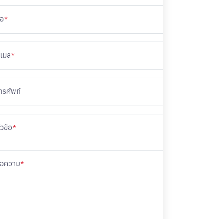
่อ
*
ีเมล
*
ทรศัพท์
ัวข้อ
*
้อความ
*