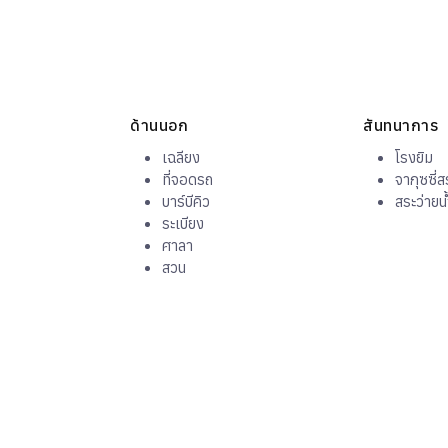
ด้านนอก
สันทนาการ
เฉลียง
โรงยิม
ที่จอดรถ
จากุซซี่ส
บาร์บีคิว
สระว่ายน
ระเบียง
ศาลา
สวน