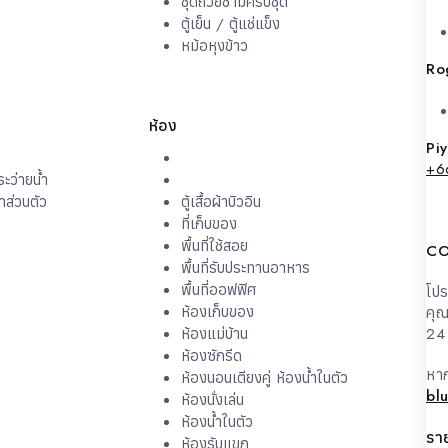
ชุดถ้วยชามครบชุด
ตู้เย็น / ตู้แช่แข็ง
หม้อหุงข้าว
Ro
ห้อง
Pi
+6
ระว่ายน้ำ
้ำส่วนตัว
ตู้เสื้อผ้าบิวอิน
ที่เก็บของ
พื้นที่ใช้สอย
CO
พื้นที่รับประทานอาหาร
พื้นที่ออฟฟิศ
โป
ห้องเก็บของ
คุณ
ห้องแม่บ้าน
24 
ห้องซักรีด
หาก
ห้องนอนเตียงคู่ ห้องน้ำในตัว
bl
ห้องนั่งเล่น
ห้องน้ำในตัว
รา
ห้องรับแขก