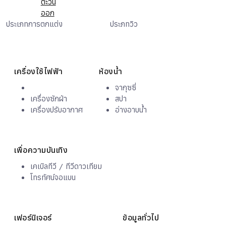
ตะวัน
ครัว
ออก
ยุโรป
ประเภทการตกแต่ง
ประภทวิว
วิวเมือง
เฟอร์นิเจอร์ครบ
เครื่องใช้ไฟฟ้า
ห้องน้ำ
จากุซซี่
เครื่องซักผ้า
สปา
เครื่องปรับอากาศ
อ่างอาบน้ำ
เพื่อความบันเทิง
เคเบิลทีวี / ทีวีดาวเทียม
โทรทัศน์จอแบน
เฟอร์นิเจอร์
ข้อมูลทั่วไป