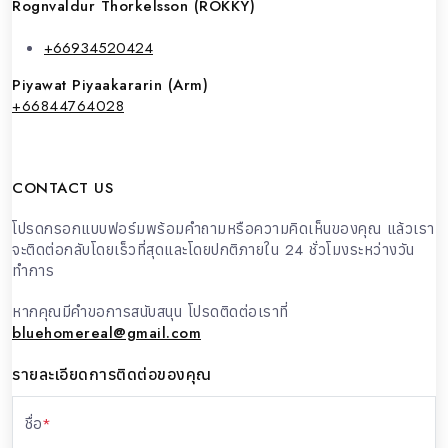
Rognvaldur Thorkelsson (ROKKY)
+66934520424
Piyawat Piyaakararin (Arm)
+66844764028
CONTACT US
โปรดกรอกแบบฟอร์มพร้อมคำถามหรือความคิดเห็นของคุณ แล้วเรา
จะติดต่อกลับโดยเร็วที่สุดและโดยปกติภายใน 24 ชั่วโมงระหว่างวัน
ทำการ
หากคุณมีคำขอการสนับสนุน โปรดติดต่อเราที่
bluehomereal@gmail.com
รายละเอียดการติดต่อของคุณ
ชื่อ
*