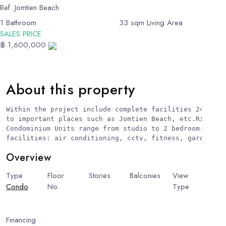
Ref.
Jomtien Beach
1
Bathroom
33
sqm Living Area
SALES PRICE
฿ 1,600,000
About this property
Within the project include complete facilities 24-hour 
to important places such as Jomtien Beach, etc.Rim Haad
Condominium Units range from studio to 2 bedroom. Rim H
facilities: air conditioning, cctv, fitness, garden, p
Overview
Type
Floor
Stories
Balconies
View
Condo
No.
18
19
1
Type
Beach
View
Financing
Include Financing