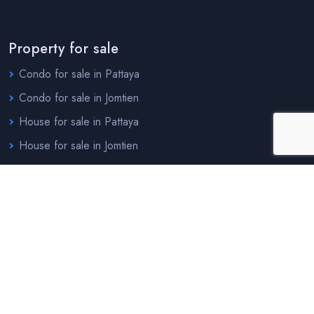
Property for sale
Condo for sale in Pattaya
Condo for sale in Jomtien
House for sale in Pattaya
House for sale in Jomtien
Property for rent
Condo for rent in Pattaya
Condo for rent in Jomtien
House for rent in Pattaya
House for rent in Jomtien