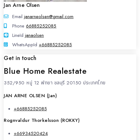
Jan Arne Olsen
Email
janarneolsen@gmail.com
Phone
66885252085
LineId
LineId
janaolsen
WhatsAppId
WhatsAppId
+66885252085
Get in touch
Blue Home Realestate
352/950 หมู่ 12 พัทยา ชลบุรี 20150 ประเทศไทย
JAN ARNE OLSEN (Jan)
+66885252085
Rognvaldur Thorkelsson (ROKKY)
+66934520424