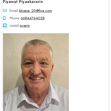
Piyawat Piyaakararin
Email
kitsana_20@live.com
Phone
66844764028
LineId
LineId
pyarm